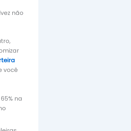
lvez não
tro,
omizar
teira
e você
 65% na
mo
leiras