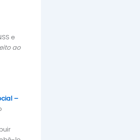
NSS e
eito ao
cial –
o
buir
ebê-lo.