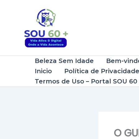
Ir
para
o
conteúdo
Beleza Sem Idade
Bem-vindo
Inicio
Política de Privacidad
Termos de Uso – Portal SOU 60
O GU