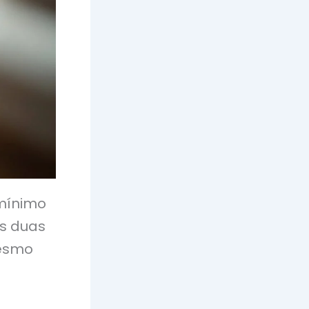
 mínimo
s duas
mesmo