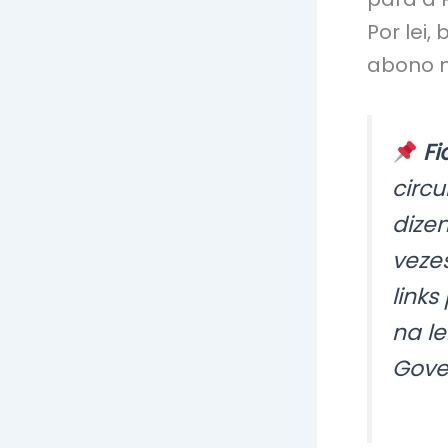
Por lei,
abono na
Fi
circu
dize
veze
link
na le
Gove