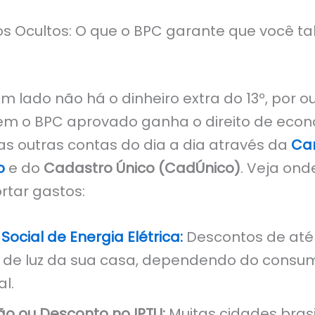
itos Ocultos: O que o BPC garante que você ta
m lado não há o dinheiro extra do 13º, por ou
m o BPC aprovado ganha o direito de econ
as outras contas do dia a dia através da
Car
o
e do
Cadastro Único (CadÚnico)
. Veja ond
rtar gastos:
 Social de Energia Elétrica:
Descontos de até
 de luz da sua casa, dependendo do consu
l.
ão ou Desconto no IPTU:
Muitas cidades brasi