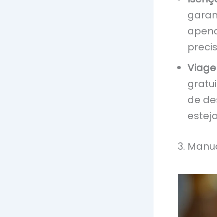
garan
apena
preci
Viage
gratu
de de
estej
3. Manua