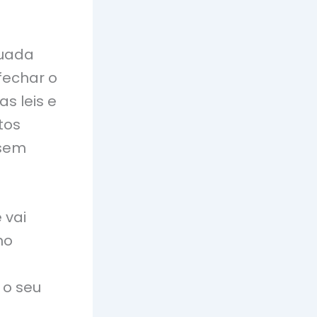
nuada
fechar o
s leis e
tos
 sem
 vai
no
 o seu