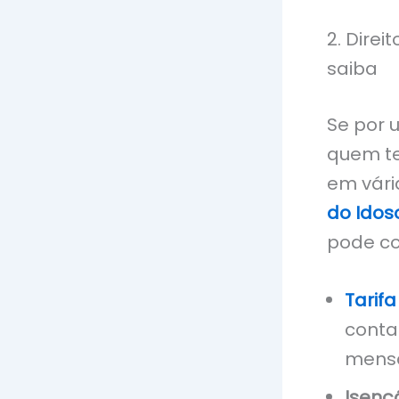
2. Dire
saiba
Se por u
quem te
em vári
do Idos
pode co
Tarifa
conta
mensa
Isenç