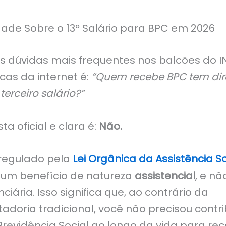
rdade Sobre o 13º Salário para BPC em 2026
 dúvidas mais frequentes nos balcões do I
cas da internet é:
“Quem recebe BPC tem dir
erceiro salário?”
ta oficial e clara é:
Não.
regulado pela
Lei Orgânica da Assistência So
 um benefício de natureza
assistencial
, e nã
ciária. Isso significa que, ao contrário da
adoria tradicional, você não precisou contri
Previdência Social ao longo da vida para rec