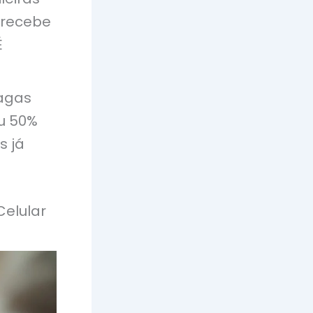
 recebe
É
vagas
ou 50%
s já
Celular