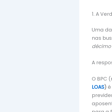
1. A Ve
Uma das
nas bus
décimo t
A respos
O BPC (
LOAS
)
é
previden
aposent
para a 