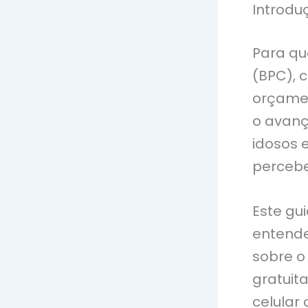
Introdu
Para qu
(BPC), 
orçamen
o avanç
idosos 
percebe
Este gui
entende
sobre o
gratuit
celular