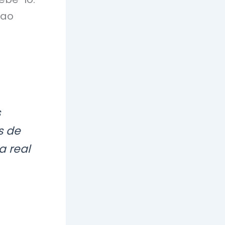
 ao
s
s de
a real